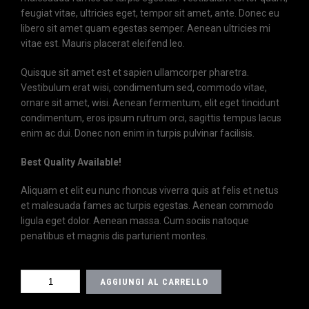
feugiat vitae, ultricies eget, tempor sit amet, ante. Donec eu
libero sit amet quam egestas semper. Aenean ultricies mi
vitae est. Mauris placerat eleifend leo.
Quisque sit amet est et sapien ullamcorper pharetra.
Vestibulum erat wisi, condimentum sed, commodo vitae,
ornare sit amet, wisi. Aenean fermentum, elit eget tincidunt
condimentum, eros ipsum rutrum orci, sagittis tempus lacus
enim ac dui. Donec non enim in turpis pulvinar facilisis.
Best Quality Available!
Aliquam et elit eu nunc rhoncus viverra quis at felis et netus
et malesuada fames ac turpis egestas. Aenean commodo
ligula eget dolor. Aenean massa. Cum sociis natoque
penatibus et magnis dis parturient montes.
VADIM
AGGIUNGI AL CARRELLO
SHERBAKOV
QUANTITÀ