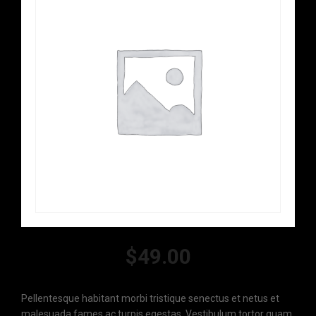
$
49.00
Pellentesque habitant morbi tristique senectus et netus et
malesuada fames ac turpis egestas. Vestibulum tortor quam,